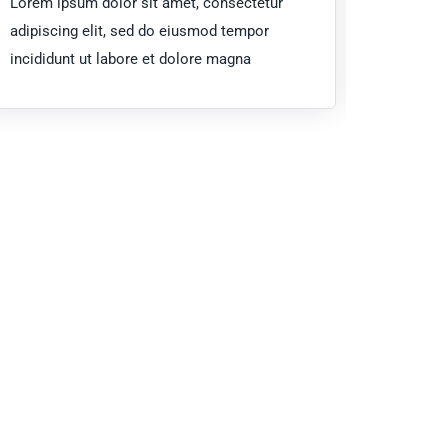
Lorem ipsum dolor sit amet, consectetur
Lorem ip
adipiscing elit, sed do eiusmod tempor
adipisci
incididunt ut labore et dolore magna
incididu
Mind?