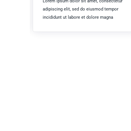
ctetur
Lorem ipsum dolor sit amet, consectetur
mpor
adipiscing elit, sed do eiusmod tempor
na
incididunt ut labore et dolore magna
Have