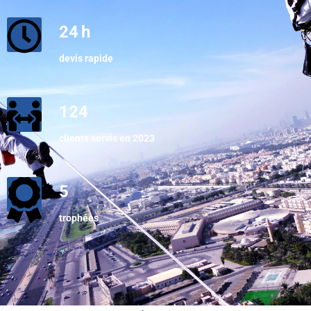
24
h
devis rapide
124
clients servis en 2023
5
trophées