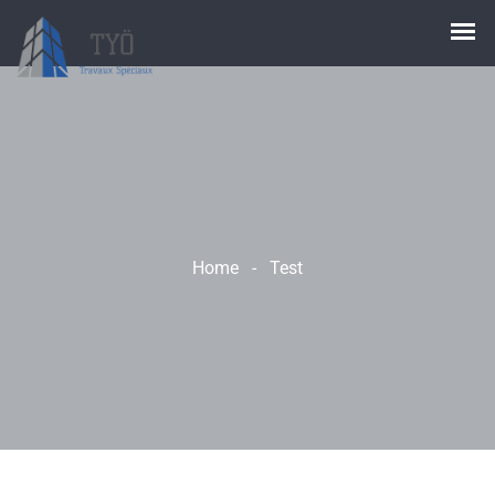
Home
-
Test